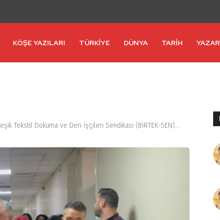
KÖŞE YAZILARI
TÜRKİYE
DÜNYA
TARİH
YAZA
şik Tekstil Dokuma ve Deri İşçileri Sendikası (BİRTEK-SEN)...