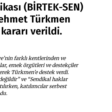
dikası (BİRTEK-SEN)
nir.
enize uygun paketi
Mehmet Türkmen
£
200
ararı verildi.
/ yıllık
kadar?
sında fark var mı?
nin farklı kentlerinden ve
ar, emek örgütleri ve destekçiler
lerek Türkmen’e destek verdi.
ğildir” ve “Sendikal haklar
ılırken, katılımcılar serbest
du.