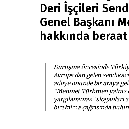
Deri İşçileri Sen
Aboneliğiniz, otomatik olarak yenile
Paketler arasında fark yoktur. Bütç
Genel Başkanı 
seçebilirsiniz.
hakkında beraat k
Abonelik süresi ne 
Abone paketleri ara
Duruşma öncesinde Türkiye’
Avrupa’dan gelen sendikacıl
adliye önünde bir araya ge
“Mehmet Türkmen yalnız de
yargılanamaz” sloganları at
bırakılma çağrısında bulun