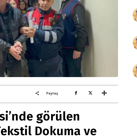
£
50
/ yıllık
Paylaş
si’nde görülen
£
100
Tekstil Dokuma ve
/ yıllık