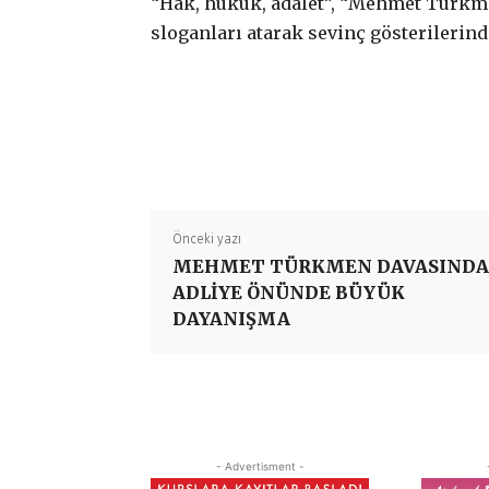
“Hak, hukuk, adalet”, “Mehmet Türkm
sloganları atarak sevinç gösterilerin
Önceki yazı
MEHMET TÜRKMEN DAVASINDA
ADLİYE ÖNÜNDE BÜYÜK
DAYANIŞMA
- Advertisment -