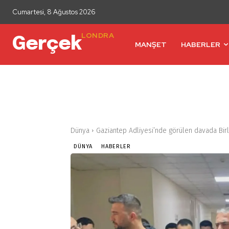
Cumartesi, 8 Ağustos 2026
LONDRA
Gerçek
MANŞET
HABERLER
Dünya
Gaziantep Adliyesi’nde görülen davada Birle
DÜNYA
HABERLER