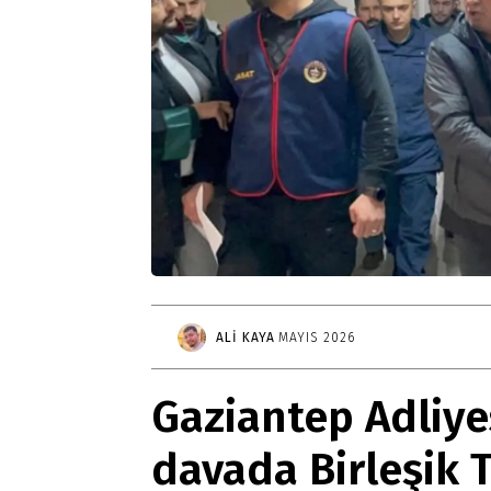
Gerçek ile
dayanışma
ALI KAYA
MAYIS 2026
aboneliği
Gaziantep Adliye
davada Birleşik 