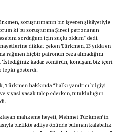
ürkmen, soruşturmanın bir işveren şikâyetiyle
liyorum ki bu soruşturma Şireci patronunun
hesabını sorduğum için suçlu oldum” dedi.
cinayetlerine dikkat çeken Türkmen, 13 yılda en
 buna rağmen hiçbir patronun ceza almadığını
a ‘İstediğiniz kadar sömürün, konuşanı biz içeri
e tepki gösterdi.
, Türkmen hakkında “halkı yanıltıcı bilgiyi
e siyasi yasak talep ederken, tutukluluğun
di.
çıklayan mahkeme heyeti, Mehmet Türkmen’in
sıyla birlikte adliye önünde bulunan kalabalık