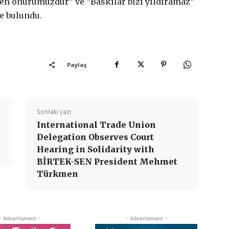
en onurumuzdur” ve “Baskılar bizi yıldıramaz”
de bulundu.
Paylaş
Sonraki yazı
International Trade Union
Delegation Observes Court
Hearing in Solidarity with
BİRTEK-SEN President Mehmet
Türkmen
- Advertisment -
- Advertisment -