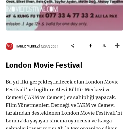
HABER MERKEZI
NISAN 2024
London Movie Festival
Gerçek ile
Bu yıl ilki gerçekleştirilecek olan London Movie
Festivali’ne İngiltere Alevi Kültür Merkezi ve
dayanışma aboneliği
Cemevi (İAKM ve Cemevi) ev sahipliği yapacak.
Film Yönetmenleri Derneği ve İAKM ve Cemevi
tarafından desteklenen London Movie Festivali’ni
Aboneliğiniz, otomatik olarak yenilenir.
Londra’da yaşayan sinema oyuncusu ve kavga
Paketler arasında fark yoktur. Bütçenize uygun paketi
sahneleri tasarımcısı Ali la Pax organize ediyor.