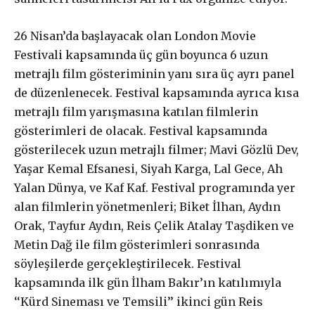
seçebilirsiniz.
26 Nisan’da başlayacak olan London Movie
Abonelik süresi ne kadar?
Festivali kapsamında üç gün boyunca 6 uzun
metrajlı film gösteriminin yanı sıra üç ayrı panel
Abone paketleri arasında fark var
de düzenlenecek. Festival kapsamında ayrıca kısa
mı?
metrajlı film yarışmasına katılan filmlerin
gösterimleri de olacak. Festival kapsamında
gösterilecek uzun metrajlı filmer; Mavi Gözlü Dev,
Yaşar Kemal Efsanesi, Siyah Karga, Lal Gece, Ah
£
50
/ yıllık
ABONE OL
Yalan Dünya, ve Kaf Kaf. Festival programında yer
alan filmlerin yönetmenleri; Biket İlhan, Aydın
Orak, Tayfur Aydın, Reis Çelik Atalay Taşdiken ve
Metin Dağ ile film gösterimleri sonrasında
söyleşilerde gerçekleştirilecek. Festival
£
100
/ yıllık
ABONE OL
kapsamında ilk gün İlham Bakır’ın katılımıyla
‘‘Kürd Sineması ve Temsili’’ ikinci gün Reis