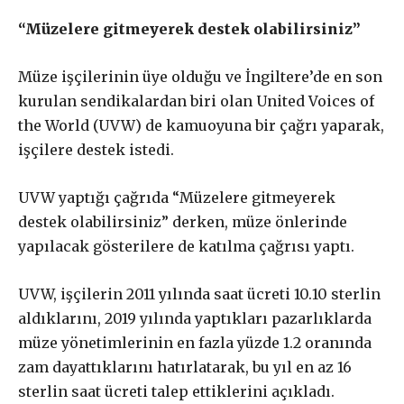
“Müzelere gitmeyerek destek olabilirsiniz”
£
50
/ yıllık
ABONE OL
Müze işçilerinin üye olduğu ve İngiltere’de en son
kurulan sendikalardan biri olan United Voices of
the World (UVW) de kamuoyuna bir çağrı yaparak,
işçilere destek istedi.
£
100
/ yıllık
ABONE OL
UVW yaptığı çağrıda “Müzelere gitmeyerek
destek olabilirsiniz” derken, müze önlerinde
yapılacak gösterilere de katılma çağrısı yaptı.
£
200
/ yıllık
ABONE OL
UVW, işçilerin 2011 yılında saat ücreti 10.10 sterlin
aldıklarını, 2019 yılında yaptıkları pazarlıklarda
müze yönetimlerinin en fazla yüzde 1.2 oranında
zam dayattıklarını hatırlatarak, bu yıl en az 16
sterlin saat ücreti talep ettiklerini açıkladı.