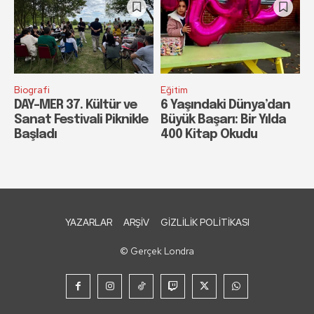
Biografi
Eğitim
DAY-MER 37. Kültür ve
6 Yaşındaki Dünya’dan
Sanat Festivali Piknikle
Büyük Başarı: Bir Yılda
Başladı
400 Kitap Okudu
YAZARLAR
ARŞIV
GIZLILIK POLITIKASI
© Gerçek Londra