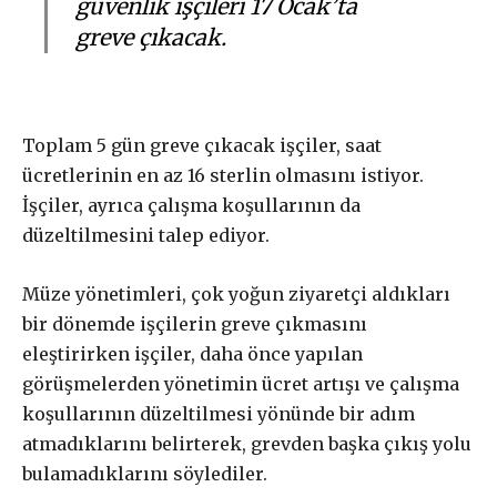
güvenlik işçileri 17 Ocak’ta
greve çıkacak.
Gerçek ile
dayanışma aboneliği
Toplam 5 gün greve çıkacak işçiler, saat
ücretlerinin en az 16 sterlin olmasını istiyor.
İşçiler, ayrıca çalışma koşullarının da
Aboneliğiniz, otomatik olarak yenilenir.
düzeltilmesini talep ediyor.
Paketler arasında fark yoktur. Bütçenize uygun paketi
seçebilirsiniz.
Müze yönetimleri, çok yoğun ziyaretçi aldıkları
bir dönemde işçilerin greve çıkmasını
Abonelik süresi ne kadar?
eleştirirken işçiler, daha önce yapılan
görüşmelerden yönetimin ücret artışı ve çalışma
Abone paketleri arasında fark var
koşullarının düzeltilmesi yönünde bir adım
mı?
atmadıklarını belirterek, grevden başka çıkış yolu
bulamadıklarını söylediler.