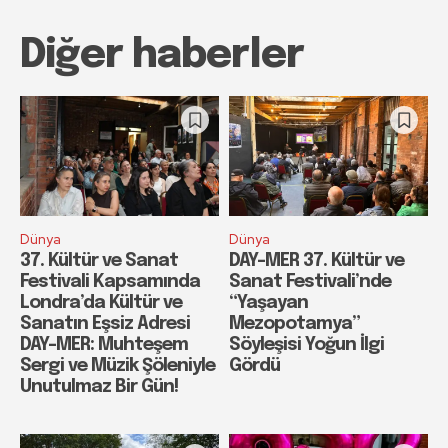
Diğer haberler
Dünya
Dünya
37. Kültür ve Sanat
DAY-MER 37. Kültür ve
Festivali Kapsamında
Sanat Festivali’nde
Londra’da Kültür ve
“Yaşayan
Sanatın Eşsiz Adresi
Mezopotamya”
DAY-MER: Muhteşem
Söyleşisi Yoğun İlgi
Sergi ve Müzik Şöleniyle
Gördü
Unutulmaz Bir Gün!