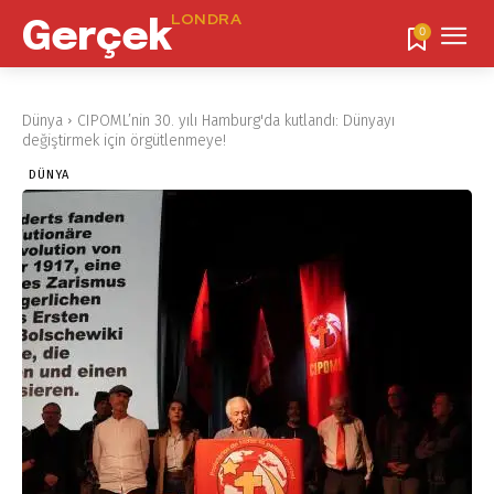
LONDRA
Gerçek
0
Dünya
CIPOML’nin 30. yılı Hamburg'da kutlandı: Dünyayı
değiştirmek için örgütlenmeye!
DÜNYA