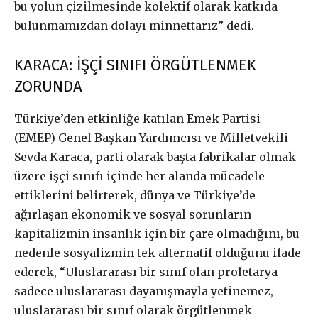
bu yolun çizilmesinde kolektif olarak katkıda
£
50
bulunmamızdan dolayı minnettarız” dedi.
/ yıllık
ABONE OL
KARACA: İŞÇİ SINIFI ÖRGÜTLENMEK
ZORUNDA
£
100
Türkiye’den etkinliğe katılan Emek Partisi
/ yıllık
ABONE OL
(EMEP) Genel Başkan Yardımcısı ve Milletvekili
Sevda Karaca, parti olarak başta fabrikalar olmak
üzere işçi sınıfı içinde her alanda mücadele
ettiklerini belirterek, dünya ve Türkiye’de
£
200
ağırlaşan ekonomik ve sosyal sorunların
/ yıllık
ABONE OL
kapitalizmin insanlık için bir çare olmadığını, bu
nedenle sosyalizmin tek alternatif olduğunu ifade
ederek, “Uluslararası bir sınıf olan proletarya
sadece uluslararası dayanışmayla yetinemez,
uluslararası bir sınıf olarak örgütlenmek