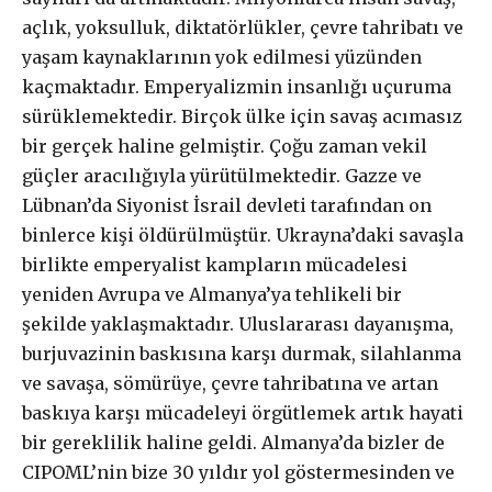
açlık, yoksulluk, diktatörlükler, çevre tahribatı ve
Gerçek ile
yaşam kaynaklarının yok edilmesi yüzünden
kaçmaktadır. Emperyalizmin insanlığı uçuruma
dayanışma aboneliği
sürüklemektedir. Birçok ülke için savaş acımasız
bir gerçek haline gelmiştir. Çoğu zaman vekil
güçler aracılığıyla yürütülmektedir. Gazze ve
Lübnan’da Siyonist İsrail devleti tarafından on
Aboneliğiniz, otomatik olarak yenilenir.
Paketler arasında fark yoktur. Bütçenize uygun paketi
binlerce kişi öldürülmüştür. Ukrayna’daki savaşla
seçebilirsiniz.
birlikte emperyalist kampların mücadelesi
yeniden Avrupa ve Almanya’ya tehlikeli bir
şekilde yaklaşmaktadır. Uluslararası dayanışma,
Abonelik süresi ne kadar?
burjuvazinin baskısına karşı durmak, silahlanma
ve savaşa, sömürüye, çevre tahribatına ve artan
Abone paketleri arasında fark var
baskıya karşı mücadeleyi örgütlemek artık hayati
mı?
bir gereklilik haline geldi. Almanya’da bizler de
CIPOML’nin bize 30 yıldır yol göstermesinden ve