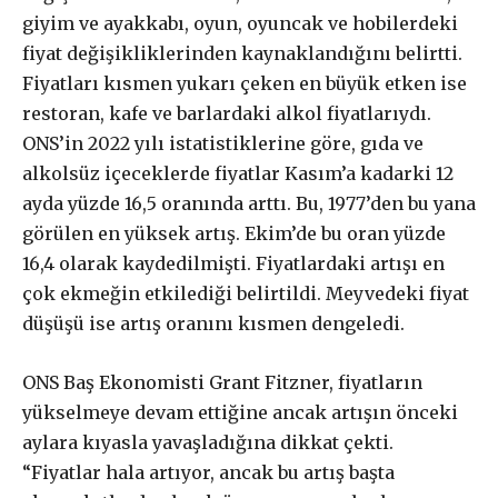
giyim ve ayakkabı, oyun, oyuncak ve hobilerdeki
£
100
/ yıllık
ABONE OL
fiyat değişikliklerinden kaynaklandığını belirtti.
Fiyatları kısmen yukarı çeken en büyük etken ise
restoran, kafe ve barlardaki alkol fiyatlarıydı.
ONS’in 2022 yılı istatistiklerine göre, gıda ve
alkolsüz içeceklerde fiyatlar Kasım’a kadarki 12
£
200
/ yıllık
ABONE OL
ayda yüzde 16,5 oranında arttı. Bu, 1977’den bu yana
görülen en yüksek artış. Ekim’de bu oran yüzde
16,4 olarak kaydedilmişti. Fiyatlardaki artışı en
çok ekmeğin etkilediği belirtildi. Meyvedeki fiyat
düşüşü ise artış oranını kısmen dengeledi.
ONS Baş Ekonomisti Grant Fitzner, fiyatların
yükselmeye devam ettiğine ancak artışın önceki
aylara kıyasla yavaşladığına dikkat çekti.
“Fiyatlar hala artıyor, ancak bu artış başta