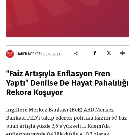
HABER MERKEZI
OCAK 2023
“Faiz Artışıyla Enflasyon Fren
Yaptı” Denilse De Hayat Pahalılığı
Rekora Koşuyor
İngiltere Merkez Bankası (BoE) ABD Merkez
Bankası FED’i takip ederek politika faizini 50 baz
puan artışla yüzde 3,5’e yükseltti. Kasım’da
enflasyon yüzde 0,4’lük düşüşle 10,7 olarak