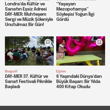
Londra’da Kültür ve
“Yaşayan
Sanatın Eşsiz Adresi
Mezopotamya”
DAY-MER: Muhteşem
Söyleşisi Yoğun İlgi
Sergi ve Müzik Şöleniyle
Gördü
Unutulmaz Bir Gün!
Biografi
Eğitim
DAY-MER 37. Kültür ve
6 Yaşındaki Dünya’dan
Sanat Festivali Piknikle
Büyük Başarı: Bir Yılda
Başladı
400 Kitap Okudu