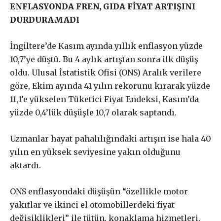
ENFLASYONDA FREN, GIDA FİYAT ARTIŞINI
DURDURAMADI
Aboneliğiniz, otomatik olarak yenilenir.
Paketler arasında fark yoktur. Bütçenize uygun paketi
İngiltere’de Kasım ayında yıllık enflasyon yüzde
seçebilirsiniz.
10,7’ye düştü. Bu 4 aylık artıştan sonra ilk düşüş
oldu. Ulusal İstatistik Ofisi (ONS) Aralık verilere
Abonelik süresi ne kadar?
göre, Ekim ayında 41 yılın rekorunu kırarak yüzde
11,1’e yükselen Tüketici Fiyat Endeksi, Kasım’da
Abone paketleri arasında fark var
yüzde 0,4’lük düşüşle 10,7 olarak saptandı.
mı?
Uzmanlar hayat pahalılığındaki artışın ise hala 40
yılın en yüksek seviyesine yakın olduğunu
aktardı.
£
50
/ yıllık
ABONE OL
ONS enflasyondaki düşüşün “özellikle motor
yakıtlar ve ikinci el otomobillerdeki fiyat
değişiklikleri” ile tütün, konaklama hizmetleri,