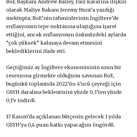
BoE Başkanı Andrew Bailey, Faiz kararına ilişkin
olarak Maliye Bakanı Jeremy Hunt’a yazdığı
mektupta, BoE’nin tahminlerinin İngiltere’de
enflasyonun tepe noktasına ulaştığına işaret
ettiğini, ancak enflasyonun önümüzdeki aylarda
“çok yüksek” kalmaya devam etmesini
beklediklerini ifade etti.
Geçtiğimiz ay İngiltere ekonomisinin uzun bir
resesyona girmekte olduğunu savunan BoE,
bugünkü toplantıda 2022’ün 4’ncü çeyreği için
GSYH daralma beklentisini yüzde 0,3’ten yüzde
0,1’e indirdi.
Gerçek ile
17 Kasım’da açıklanan bütçenin gelecek 1 yılda
dayanışma aboneliği
GSYH’ya 0,4 puan katkı yapacağını öngördü.