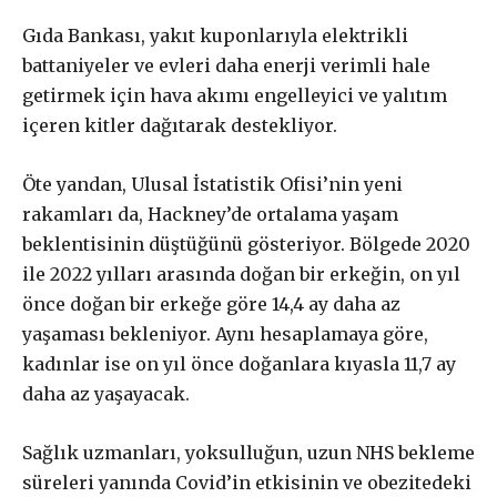
Gıda Bankası, yakıt kuponlarıyla elektrikli
Abonelik süresi ne kadar?
battaniyeler ve evleri daha enerji verimli hale
Abone paketleri arasında fark var
getirmek için hava akımı engelleyici ve yalıtım
mı?
içeren kitler dağıtarak destekliyor.
Öte yandan, Ulusal İstatistik Ofisi’nin yeni
rakamları da, Hackney’de ortalama yaşam
£
50
beklentisinin düştüğünü gösteriyor. Bölgede 2020
/ yıllık
ABONE OL
ile 2022 yılları arasında doğan bir erkeğin, on yıl
önce doğan bir erkeğe göre 14,4 ay daha az
yaşaması bekleniyor. Aynı hesaplamaya göre,
kadınlar ise on yıl önce doğanlara kıyasla 11,7 ay
£
100
/ yıllık
ABONE OL
daha az yaşayacak.
Sağlık uzmanları, yoksulluğun, uzun NHS bekleme
süreleri yanında Covid’in etkisinin ve obezitedeki