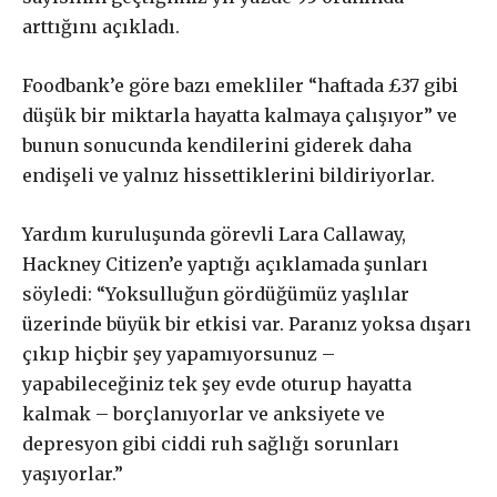
arttığını açıkladı.
Foodbank’e göre bazı emekliler “haftada £37 gibi
düşük bir miktarla hayatta kalmaya çalışıyor” ve
bunun sonucunda kendilerini giderek daha
endişeli ve yalnız hissettiklerini bildiriyorlar.
Yardım kuruluşunda görevli Lara Callaway,
Gerçek ile
Hackney Citizen’e yaptığı açıklamada şunları
söyledi: “Yoksulluğun gördüğümüz yaşlılar
dayanışma aboneliği
üzerinde büyük bir etkisi var. Paranız yoksa dışarı
çıkıp hiçbir şey yapamıyorsunuz –
yapabileceğiniz tek şey evde oturup hayatta
Aboneliğiniz, otomatik olarak yenilenir.
kalmak – borçlanıyorlar ve anksiyete ve
Paketler arasında fark yoktur. Bütçenize uygun paketi
depresyon gibi ciddi ruh sağlığı sorunları
seçebilirsiniz.
yaşıyorlar.”