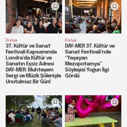
Dünya
Dünya
37. Kültür ve Sanat
DAY-MER 37. Kültür ve
Festivali Kapsamında
Sanat Festivali’nde
Londra’da Kültür ve
“Yaşayan
Sanatın Eşsiz Adresi
Mezopotamya”
DAY-MER: Muhteşem
Söyleşisi Yoğun İlgi
Sergi ve Müzik Şöleniyle
Gördü
Unutulmaz Bir Gün!