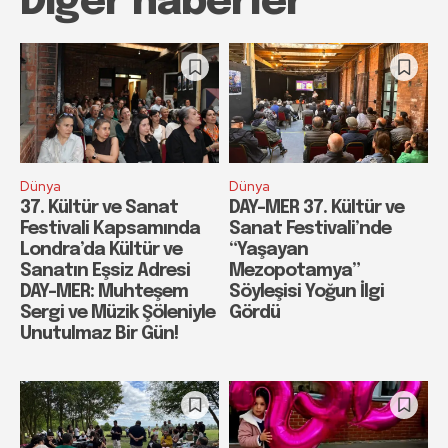
Diğer haberler
Dünya
Dünya
37. Kültür ve Sanat
DAY-MER 37. Kültür ve
Festivali Kapsamında
Sanat Festivali’nde
Londra’da Kültür ve
“Yaşayan
Sanatın Eşsiz Adresi
Mezopotamya”
DAY-MER: Muhteşem
Söyleşisi Yoğun İlgi
Sergi ve Müzik Şöleniyle
Gördü
Unutulmaz Bir Gün!