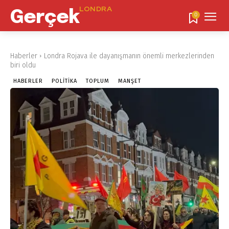
LONDRA
Gerçek
0
Haberler
Londra Rojava ile dayanışmanın önemli merkezlerinden
biri oldu
HABERLER
POLITIKA
TOPLUM
MANŞET