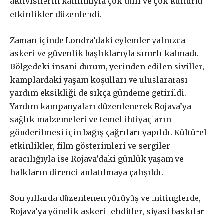
aktivistlerin katılımıyla çok dilli ve çok kültürlü
£
50
/ yıllık
ABONE OL
etkinlikler düzenlendi.
Zaman içinde Londra’daki eylemler yalnızca
askeri ve güvenlik başlıklarıyla sınırlı kalmadı.
Bölgedeki insani durum, yerinden edilen siviller,
£
100
/ yıllık
ABONE OL
kamplardaki yaşam koşulları ve uluslararası
yardım eksikliği de sıkça gündeme getirildi.
Yardım kampanyaları düzenlenerek Rojava’ya
sağlık malzemeleri ve temel ihtiyaçların
gönderilmesi için bağış çağrıları yapıldı. Kültürel
£
200
/ yıllık
ABONE OL
etkinlikler, film gösterimleri ve sergiler
aracılığıyla ise Rojava’daki günlük yaşam ve
halkların direnci anlatılmaya çalışıldı.
Son yıllarda düzenlenen yürüyüş ve mitinglerde,
Rojava’ya yönelik askeri tehditler, siyasi baskılar