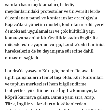
yapılan basın açıklamaları, belediye
Gerçek ile
meydanlarındaki protestolar ve üniversitelerde
düzenlenen panel ve konferanslar aracılığıyla
dayanışma aboneliği
Rojava’daki yönetim modeli, kadınların rolü, yerel
demokrasi uygulamaları ve çok kültürlü yapı
kamuoyuna anlatıldı. Özellikle kadın özgürlük
Aboneliğiniz, otomatik olarak yenilenir.
mücadelesine yapılan vurgu, Londra’daki feminist
Paketler arasında fark yoktur. Bütçenize uygun paketi
hareketlerin de bu dayanışma sürecine dahil
seçebilirsiniz.
olmasını sağladı.
Abonelik süresi ne kadar?
Londra’da yaşayan Kürt göçmenler, Rojava ile
ilgili çalışmaların temel taşı oldu. Kürt kurumları
Abone paketleri arasında fark var
ve toplum merkezleri hem bilgilendirme
mı?
faaliyetleri yürüttü hem de İngiliz kamuoyuyla
köprü kurmaya çalıştı. Bunun yanı sıra, Arap,
Türk, İngiliz ve farklı etnik kökenlerden