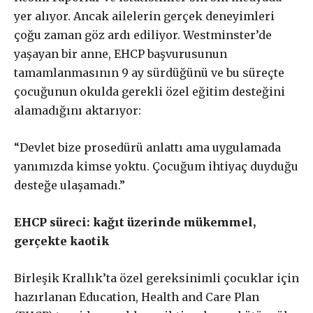
yer alıyor. Ancak ailelerin gerçek deneyimleri
çoğu zaman göz ardı ediliyor. Westminster’de
yaşayan bir anne, EHCP başvurusunun
tamamlanmasının 9 ay sürdüğünü ve bu süreçte
çocuğunun okulda gerekli özel eğitim desteğini
Gerçek ile
alamadığını aktarıyor:
dayanışma aboneliği
“Devlet bize prosedürü anlattı ama uygulamada
yanımızda kimse yoktu. Çocuğum ihtiyaç duyduğu
desteğe ulaşamadı.”
Aboneliğiniz, otomatik olarak yenilenir.
Paketler arasında fark yoktur. Bütçenize uygun paketi
EHCP süreci: kağıt üzerinde mükemmel,
seçebilirsiniz.
gerçekte kaotik
Birleşik Krallık’ta özel gereksinimli çocuklar için
Abonelik süresi ne kadar?
hazırlanan Education, Health and Care Plan
Abone paketleri arasında fark var