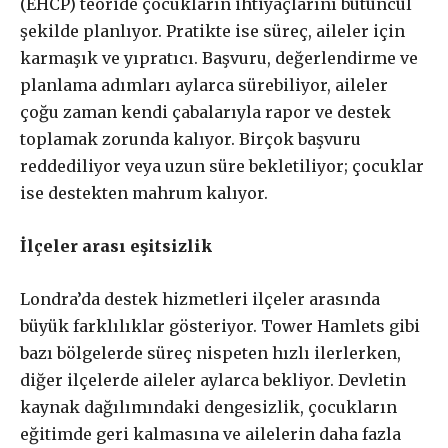
(EHCP) teoride çocukların ihtiyaçlarını bütüncül
mı?
şekilde planlıyor. Pratikte ise süreç, aileler için
karmaşık ve yıpratıcı. Başvuru, değerlendirme ve
planlama adımları aylarca sürebiliyor, aileler
çoğu zaman kendi çabalarıyla rapor ve destek
£
50
/ yıllık
ABONE OL
toplamak zorunda kalıyor. Birçok başvuru
reddediliyor veya uzun süre bekletiliyor; çocuklar
ise destekten mahrum kalıyor.
İlçeler arası eşitsizlik
£
100
/ yıllık
ABONE OL
Londra’da destek hizmetleri ilçeler arasında
büyük farklılıklar gösteriyor. Tower Hamlets gibi
bazı bölgelerde süreç nispeten hızlı ilerlerken,
diğer ilçelerde aileler aylarca bekliyor. Devletin
£
200
/ yıllık
ABONE OL
kaynak dağılımındaki dengesizlik, çocukların
eğitimde geri kalmasına ve ailelerin daha fazla