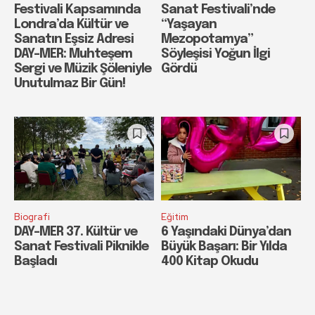
Festivali Kapsamında
Sanat Festivali’nde
Londra’da Kültür ve
“Yaşayan
Sanatın Eşsiz Adresi
Mezopotamya”
DAY-MER: Muhteşem
Söyleşisi Yoğun İlgi
Sergi ve Müzik Şöleniyle
Gördü
Unutulmaz Bir Gün!
Biografi
Eğitim
DAY-MER 37. Kültür ve
6 Yaşındaki Dünya’dan
Sanat Festivali Piknikle
Büyük Başarı: Bir Yılda
Başladı
400 Kitap Okudu