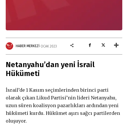
Gerçek ile
HABER MERKEZI
OCAK 2023
dayanışma aboneliği
Netanyahu’dan yeni İsrail
Hükümeti
Aboneliğiniz, otomatik olarak yenilenir.
Paketler arasında fark yoktur. Bütçenize uygun paketi
İsrail’de 1 Kasım seçim
lerin
de
n
birinci parti
seçebilirsiniz.
olarak çıkan
Likud
Partisi’nin lideri
Netanyahu
,
uzun süren
koalisyon pazarlıkları
ardından
yeni
Abonelik süresi ne kadar?
hükümeti kurdu.
Hükümet
aşırı sağcı partilerden
oluşuyor.
Abone paketleri arasında fark var