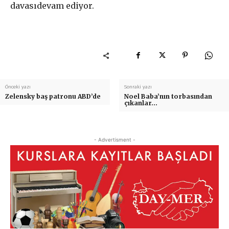
davası
devam ed
iyor.
Önceki yazı
Sonraki yazı
Zelensky baş patronu ABD’de
Noel Baba’nın torbasından
çıkanlar…
- Advertisment -