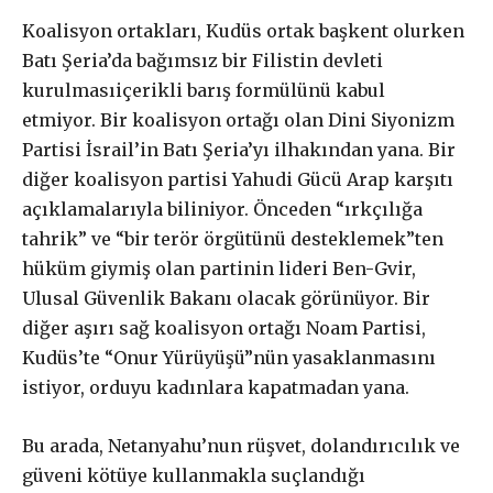
mı?
K
oalisyon ortakları, Kudüs ortak başkent
olurken
Batı Şeria’da bağımsız bir Filistin devleti
kurulması
içerikli
barış formülünü
kabul
etmi
yor.
Bir k
oalisyon ortağı olan Dini Siyonizm
£
50
/ yıllık
ABONE OL
Partisi İsrail’in Batı Şeria’yı ilhak
ından
yana
.
Bir
diğer koalisyon
parti
si
Yahudi Gücü Arap karşıtı
açıklamalarıyla
biliniyor
.
Ö
nce
den
“ırkçılığa
tahrik” ve “bir terör örgütünü
desteklemek”
te
n
£
100
hüküm giy
miş olan partinin lide
ri
B
en-
Gvir
,
/ yıllık
ABONE OL
Ulusal Güvenlik Bakanı ol
acak
görünü
yor.
Bir
diğer aşırı sağ
koalisyon
ortağı
Noam
Partisi,
Kudüs’te
“
Onur
Yürüyüşü
”
nün
yasaklanmasını
isti
yor, ordu
yu
kadınlara
kapatmadan yana
.
£
200
/ yıllık
ABONE OL
Bu arada,
Netanyahu’nun
rüşvet, dolandırıcılık ve
güveni kötüye kullanma
kla
suçla
ndığı