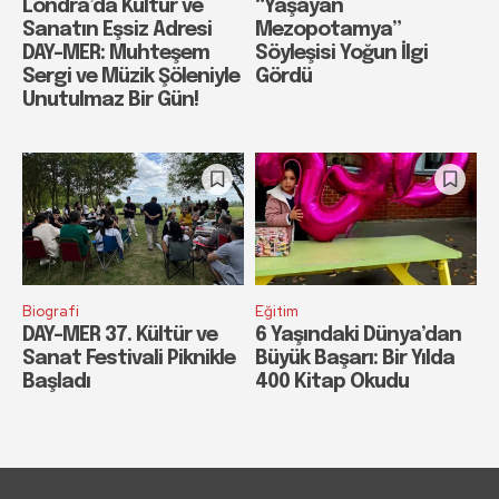
Londra’da Kültür ve
“Yaşayan
Sanatın Eşsiz Adresi
Mezopotamya”
DAY-MER: Muhteşem
Söyleşisi Yoğun İlgi
Sergi ve Müzik Şöleniyle
Gördü
Unutulmaz Bir Gün!
Biografi
Eğitim
DAY-MER 37. Kültür ve
6 Yaşındaki Dünya’dan
Sanat Festivali Piknikle
Büyük Başarı: Bir Yılda
Başladı
400 Kitap Okudu