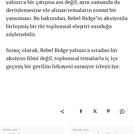
yalnızca bir çatışma anı değil, aynı zamanda da
derinlemesine ele alınan temaların somut bir
£
200
yansıması. Bu bakımdan, Rebel Ridge’in aksiyonla
/ yıllık
ABONE OL
birleşmiş bir tür toplumsal eleştiri sunduğu
söylenebilir.
Sonuç olarak, Rebel Ridge yalnızca sıradan bir
aksiyon filmi değil, toplumsal temalarla iç içe
geçmiş bir gerilim hikayesi sunuyor izleyiciye.
Önceki yazı
Sonraki yazı