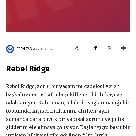
EREN TAN
ARALIK 2024
Rebel Ridge
Gerçek ile
Rebel Ridge, zorlu bir yaşam mücadelesi veren
dayanışma aboneliği
başkahraman etrafında şekillenen bir hikayeye
odaklanıyor. Kahraman, adaletin sağlanmadığı bir
toplumda, kişisel intikamını alırken, aynı
zamanda daha büyük bir yapısal sorunu ve polis
Aboneliğiniz, otomatik olarak yenilenir.
şiddetini ele almaya çalışıyor. Başlangıçta basit bir
Paketler arasında fark yoktur. Bütçenize uygun paketi
intikam hikâyesi gibi görünen film, hızla