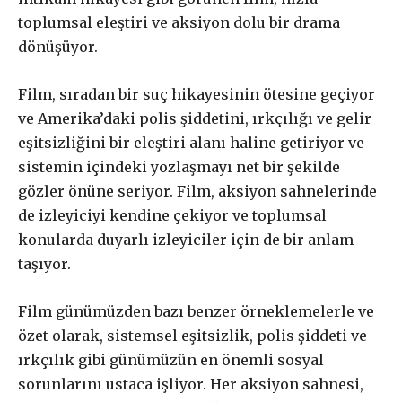
seçebilirsiniz.
toplumsal eleştiri ve aksiyon dolu bir drama
dönüşüyor.
Abonelik süresi ne kadar?
Film, sıradan bir suç hikayesinin ötesine geçiyor
Abone paketleri arasında fark var
ve Amerika’daki polis şiddetini, ırkçılığı ve gelir
mı?
eşitsizliğini bir eleştiri alanı haline getiriyor ve
sistemin içindeki yozlaşmayı net bir şekilde
gözler önüne seriyor. Film, aksiyon sahnelerinde
de izleyiciyi kendine çekiyor ve toplumsal
£
50
/ yıllık
ABONE OL
konularda duyarlı izleyiciler için de bir anlam
taşıyor.
Film günümüzden bazı benzer örneklemelerle ve
özet olarak, sistemsel eşitsizlik, polis şiddeti ve
£
100
/ yıllık
ABONE OL
ırkçılık gibi günümüzün en önemli sosyal
sorunlarını ustaca işliyor. Her aksiyon sahnesi,