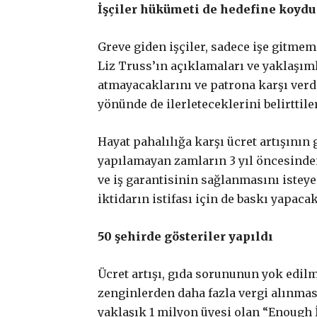
İşçiler hükümeti de hedefine koydu
Abonelik süresi ne 
Greve giden işçiler, sadece işe gitmem
Liz Truss’ın açıklamaları ve yaklaşıml
Abone paketleri ara
atmayacaklarını ve patrona karşı ver
yönünde de ilerleteceklerini belirttiler
Hayat pahalılığa karşı ücret artışının 
yapılamayan zamların 3 yıl öncesinden
ve iş garantisinin sağlanmasını istey
iktidarın istifası için de baskı yapacak
50 şehirde gösteriler yapıldı
Ücret artışı, gıda sorununun yok edilm
zenginlerden daha fazla vergi alınmas
yaklaşık 1 milyon üyesi olan “Enough