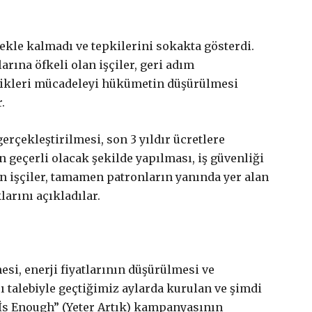
£
200
/ yıllık
kadar?
ekle kalmadı ve tepkilerini sokakta gösterdi.
arına öfkeli olan işçiler, geri adım
sında fark var mı?
dikleri mücadeleyi hükümetin düşürülmesi
.
gerçekleştirilmesi, son 3 yıldır ücretlere
 geçerli olacak şekilde yapılması, iş güvenliği
en işçiler, tamamen patronların yanında yer alan
larını açıkladılar.
esi, enerji fiyatlarının düşürülmesi ve
ı talebiyle geçtiğimiz aylarda kurulan ve şimdi
 İs Enough” (Yeter Artık) kampanyasının