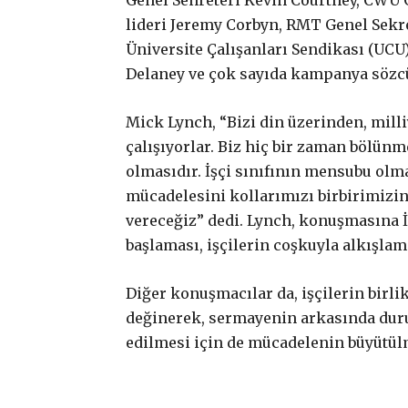
Genel Senreteri Kevin Courtney, CWU G
lideri Jeremy Corbyn, RMT Genel Sekre
Üniversite Çalışanları Sendikası (UCU
Delaney ve çok sayıda kampanya sözcü
Mick Lynch, “Bizi din üzerinden, mill
çalışıyorlar. Biz hiç bir zaman bölünm
olmasıdır. İşçi sınıfının mensubu olm
mücadelesini kollarımızı birbirimizin
vereceğiz” dedi. Lynch, konuşmasına 
başlaması, işçilerin coşkuyla alkışla
Diğer konuşmacılar da, işçilerin bir
değinerek, sermayenin arkasında durup,
edilmesi için de mücadelenin büyütülme