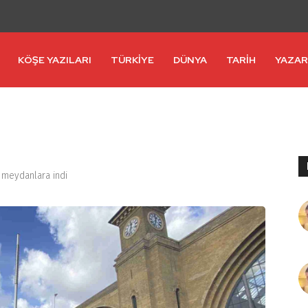
KÖŞE YAZILARI
TÜRKİYE
DÜNYA
TARİH
YAZA
er meydanlara indi