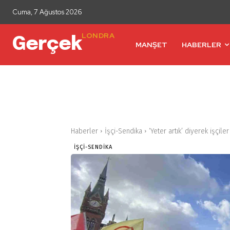
Cuma, 7 Ağustos 2026
LONDRA
Gerçek
MANŞET
HABERLER
Haberler
İşçi-Sendika
‘Yeter artık’ diyerek işçil
İŞÇI-SENDIKA