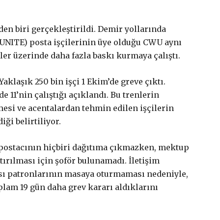
nden biri gerçekleştirildi. Demir yollarında
 UNITE) posta işçilerinin üye olduğu CWU aynı
er üzerinde daha fazla baskı kurmaya çalıştı.
Yaklaşık 250 bin işçi 1 Ekim’de greve çıktı.
£
50
 11’nin çalıştığı açıklandı. Bu trenlerin
/ yıllık
mesi ve acentalardan tehmin edilen işçilerin
ği belirtiliyor.
 postacının hiçbiri dağıtıma çıkmazken, mektup
tırılması için şoför bulunamadı. İletişim
£
100
/ yıllık
ası patronlarının masaya oturmaması nedeniyle,
nir.
plam 19 gün daha grev kararı aldıklarını
enize uygun paketi