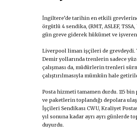
İngiltere’de tarihin en etkili grevleri
örgütlü 4 sendika, (RMT, ASLEF, TSSA,
gün greve giderek hükümet ve işverenl
Gerçek ile
Liverpool liman işçileri de grevdeydi. 
Demir yollarında trenlerin sadece yüzde
dayanışma
çalışması da, müdürlerin trenleri sür
çalıştırılmasıyla mümkün hale getirildi
aboneliği
Posta hizmeti tamamen durdu. 115 bin
ve paketlerin toplandığı depolara ulaş
İşçileri Sendikası CWU, Kraliyet Post
Aboneliğiniz, otomatik olarak yenile
yıl sonuna kadar ayrı ayrı günlerde to
Paketler arasında fark yoktur. Bütç
duyurdu.
seçebilirsiniz.