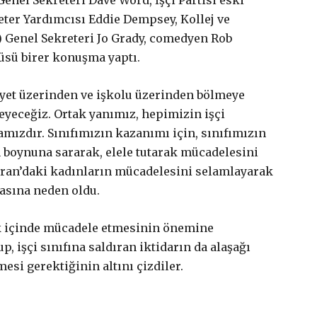
enel Sekreteri Dave Word, İşçi Partisi eski
ter Yardımcısı Eddie Dempsey, Kollej ve
) Genel Sekreteri Jo Grady, comedyen Rob
sü birer konuşma yaptı.
iyet üzerinden ve işkolu üzerinden bölmeye
eyeceğiz. Ortak yanımız, hepimizin işçi
amızdır. Sınıfımızın kazanımı için, sınıfımızın
 boynuna sararak, elele tutarak mücadelesini
İran’daki kadınların mücadelesini selamlayarak
masına neden oldu.
lik içinde mücadele etmesinin önemine
 işçi sınıfına saldıran iktidarın da alaşağı
si gerektiğinin altını çizdiler.