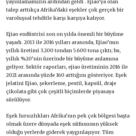
yayınlamamızın ardından geldi . Ejiao’ya olan
talep arttıkça Afrika’daki eşekler çok gerçek bir
varoluşsal tehditle karşı karşıya kalıyor.
Ejiao endüstrisi son on yılda önemli bir büyüme
Gerçek ile
yaşadı. 2013 ile 2016 yılları arasında, Ejiao’nun
yıllık üretimi 3.200 tondan 5.600 tona çıktı; bu,
dayanışma aboneliği
yıllık %20’nin üzerinde bir büyüme anlamına
geliyor. Sektör raporları, ejiao üretiminin 2016 ile
2021 arasında yüzde 160 arttığını gösteriyor. Eşek
jelatini Ejiao, şekerleme, pestil, kapsül, draje
Aboneliğiniz, otomatik olarak yenilenir.
çikolata gibi çok çeşitli biçimlerde piyasaya
Paketler arasında fark yoktur. Bütçenize uygun paketi
seçebilirsiniz.
sürülüyor.
Eşek hırsızlıkları Afrika’nın pek çok bölgesi başta
Abonelik süresi ne kadar?
olmak üzere dünyada eşek nüfusunun yüksek
olduğu yerlerde giderek yaygınlaşıyor. Tüm
Abone paketleri arasında fark var