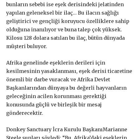
bunların sebebi ise eşek derisindeki jelatinden
mı?
yapılan geleneksel bir ilaç… Bu ilacın sağlığı
geliştirici ve gençliği koruyucu özelliklere sahip
olduğuna inanılıyor ve buna talep çok yüksek.
£
50
Kilosu 128 dolara satılan bu ilaç, bütün dünyada
/ yıllık
ABONE OL
müşteri buluyor.
Afrika genelinde eşeklerin derileri için
kesilmesinin yasaklanması, eşek derisi ticaretine
£
100
önemli bir darbe vuracak ve Afrika Devlet
/ yıllık
ABONE OL
Başkanlarından dünyaya bu değerli hayvanların
geleceğinin acilen korunması gerektiği
konusunda güçlü ve birleşik bir mesaj
gönderecektir.
£
200
/ yıllık
ABONE OL
Donkey Sanctuary İcra Kurulu BaşkanıMarianne
Steele şunları söyledi: “Bu, Afrika’daki eşeklerin