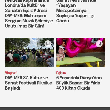
Festivali Kapsamında
Sanat Festivali’nde
Londra’da Kültür ve
“Yaşayan
Sanatın Eşsiz Adresi
Mezopotamya”
DAY-MER: Muhteşem
Söyleşisi Yoğun İlgi
Sergi ve Müzik Şöleniyle
Gördü
Unutulmaz Bir Gün!
Biografi
Eğitim
DAY-MER 37. Kültür ve
6 Yaşındaki Dünya’dan
Sanat Festivali Piknikle
Büyük Başarı: Bir Yılda
Başladı
400 Kitap Okudu