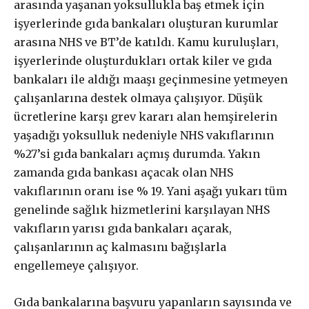
arasında yaşanan yoksullukla baş etmek için
işyerlerinde gıda bankaları oluşturan kurumlar
arasına NHS ve BT’de katıldı. Kamu kuruluşları,
işyerlerinde oluşturdukları ortak kiler ve gıda
bankaları ile aldığı maaşı geçinmesine yetmeyen
Gerçek ile
çalışanlarına destek olmaya çalışıyor. Düşük
ücretlerine karşı grev kararı alan hemşirelerin
dayanışma aboneliği
yaşadığı yoksulluk nedeniyle NHS vakıflarının
%27’si gıda bankaları açmış durumda. Yakın
zamanda gıda bankası açacak olan NHS
Aboneliğiniz, otomatik olarak yenilenir.
vakıflarının oranı ise % 19. Yani aşağı yukarı tüm
Paketler arasında fark yoktur. Bütçenize uygun paketi
genelinde sağlık hizmetlerini karşılayan NHS
seçebilirsiniz.
vakıfların yarısı gıda bankaları açarak,
çalışanlarının aç kalmasını bağışlarla
engellemeye çalışıyor.
Abonelik süresi ne kadar?
Abone paketleri arasında fark var
Gıda bankalarına başvuru yapanların sayısında ve