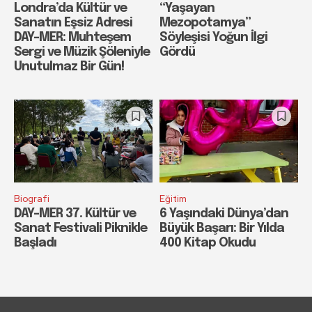
Londra’da Kültür ve
“Yaşayan
Sanatın Eşsiz Adresi
Mezopotamya”
DAY-MER: Muhteşem
Söyleşisi Yoğun İlgi
Sergi ve Müzik Şöleniyle
Gördü
Unutulmaz Bir Gün!
Biografi
Eğitim
DAY-MER 37. Kültür ve
6 Yaşındaki Dünya’dan
Sanat Festivali Piknikle
Büyük Başarı: Bir Yılda
Başladı
400 Kitap Okudu