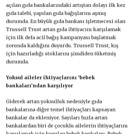
mı?
açılan gıda bankalarındaki artıştan dolayı ilk kez
gıda talebi, yapılan gıda bağışlarını aşmış
durumda. En büyük gıda bankası işletmecesi olan
Trussell Trust artan gıda ihtiyacını karşılamak
£
50
/ yıllık
ABONE OL
için ilk defa acil bağış kampanyası başlatmak
zorunda kaldığını duyurdu. Trussell Trust, kış
için hazırladığı stoklarını şimdiden tüketmiş
durumda.
£
100
/ yıllık
ABONE OL
Yoksul aileler ihtiyaçlarını ‘bebek
bankaları’ndan karşılıyor
Giderek artan yoksulluk nedeniyle gıda
bankalarına diğer temel ihtiyaçları kapsayan
£
200
/ yıllık
ABONE OL
bankalar da ekleniyor. Sayıları hızla artan
bankalardan biri de çocuklu ailelerin ihtiyaçlarını
karşılamak için kurulan bebek bankaları. Bebek