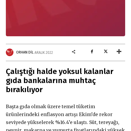
ORHAN DIL
ARALIK 2022
Çalıştığı halde yoksul kalanlar
gıda bankalarına muhtaç
bırakılıyor
Başta gıda olmak üzere temel tüketim
ürünlerindeki enflasyon artışı Ekim’de rekor
seviyede yükselerek %16.4’e ulaştı. Süt, tereyağı,
peynir, makarna ve yumurta fiyatlarındaki yüksek