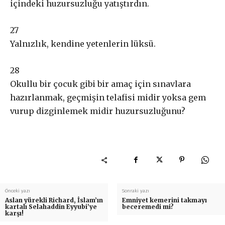
içindeki huzursuzluğu yatıştırdın.
2
7
Yalnızlık, kendine yetenlerin lüksü
.
2
8
Okullu bir çocuk gibi bir amaç için sınavlara
hazırlanmak, geçmişin telafisi midir yoksa gem
vurup dizginlemek midir huzursuzluğunu
?
Önceki yazı
Sonraki yazı
Aslan yürekli Richard, İslam’ın
Emniyet kemerini takmayı
kartalı Selahaddin Eyyubi’ye
beceremedi mi?
karşı!