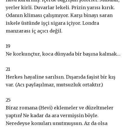
yerler kirli.
Duvarlar lekeli. Prizin yarısı kırık.
Odanın kliması çalışmıyor. Karşı binayı saran
iskele üstünde işçi sigara içiyor. Londra
manzarası iç açıcı değil
.
1
9
Ne korkunçtur, koca dünyada bir
başına kalmak
…
2
1
Herkes hayaline sarılsın. Dışarıda faşist bir k
ış
var. (Acı paylaşılmaz, mutsuzluk ortaktır.
)
2
5
Biraz romana (
Hevi) eklemeler ve düzeltmeler
yaptın! Ne kadar da ara vermişsin böyle.
Neredeyse konuları unutmuşsun. Az da olsa