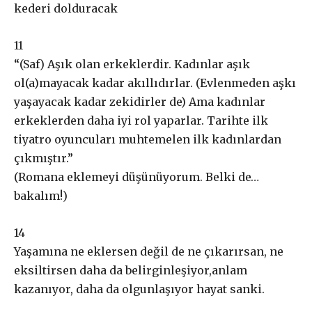
kederi dolduraca
k
Abonelik süresi ne kadar?
1
1
“
(Saf) Aşık olan er
keklerdir. Kadınlar aşık
Abone paketleri arasında fark var
ol(a)mayacak kadar akıllıdırlar. (Evlenmeden aşkı
mı?
yaşayacak kadar zekidirler de) Ama kadınlar
erkeklerden daha iyi rol yaparlar. Tarihte ilk
tiyatro oyuncuları muhtemelen ilk kadınlardan
£
50
çıkmıştır.
”
/ yıllık
ABONE OL
(
Romana eklemeyi düşünüyorum.
Belki de…
bakalım!
)
1
4
£
100
Yaşamına ne eklersen değil de ne çıkarırsan
,
ne
/ yıllık
ABONE OL
eksiltirsen daha da belirginleşiyor
,
anlam
kazanıyor, daha da olgunlaşıyor hayat sanki
.