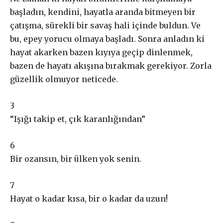
başladın,
kendini
,
hayatla aranda bitmeyen bir
çatışma, sürekli bir savaş hali içinde buldun. Ve
bu, epey y
oru
cu olmaya başladı. Sonra anladın ki
hayat akarken bazen kıyıya geçip dinlenmek,
bazen de hayatı akışına bırakmak gerekiyor. Zorla
güzellik olmuyor neticede
.
3
“
Işığı takip et, çık karanlığından
”
6
Bir ozansın, bir ülken y
ok senin
.
7
Hayat o kadar kısa,
bir o kadar da uzun
!