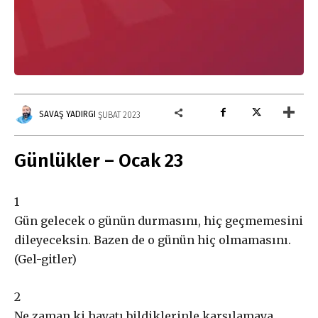
SAVAŞ YADIRGI
ŞUBAT 2023
Günlükler – Ocak 23
1
Gün gelecek o günün durmasını
,
hiç geçmemesini
dileyeceksin. Bazen de o günün hiç olmamasını.
(Gel-gitler
)
2
Ne zaman ki hayatı bildiklerinle karşılamaya