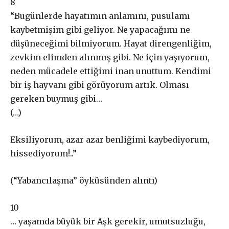
8
“
Bugünlerde hayatımın
anlamını, pusulamı
kaybetmişim gibi geliyor. Ne yapacağımı ne
düşüneceğimi bilmiyorum.
Hayat direngenliğim,
zevkim elimden alınmış gibi. Ne için yaşıyor
um
,
neden mücadele ettiğimi inan unuttum. Kendimi
bir iş
hayvanı gibi görüyorum artık.
Olması
gereken buymuş gibi
…
(…
)
Gerçek ile
Eksiliyorum, azar azar benliğimi kaybediyorum,
dayanışma aboneliği
hissediyorum!..
”
(
“
Yabancılaşma
” öyküsünden alıntı
)
Aboneliğiniz, otomatik olarak yenilenir.
Paketler arasında fark yoktur. Bütçenize uygun paketi
1
0
seçebilirsiniz.
… yaşamda büyük bir Aşk gerekir, umutsuzluğu,