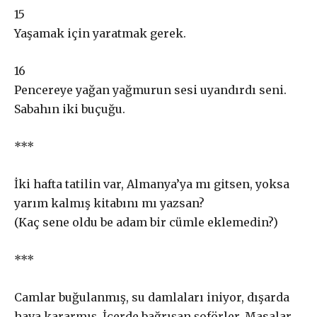
1
5
£
200
Yaşamak için yaratmak gerek
/ yıllık
.
ABONE OL
1
6
Pencereye yağan yağmurun sesi uyandırdı seni.
Sabahın iki buçu
ğu.
**
*
İki hafta tatilin var, Almanya’ya mı gitsen, yoksa
yarım kalmış kitabını mı yazsan?
(Kaç sene oldu be adam bir cümle eklemedin?
)
**
*
Camlar buğulanmış, su damlaları iniyor, dışarda
hava kararmış. İçerde bağrışan ş
o
f
ö
rler. Masalar
,