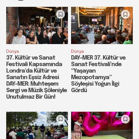
Dünya
Dünya
37. Kültür ve Sanat
DAY-MER 37. Kültür ve
Festivali Kapsamında
Sanat Festivali’nde
Londra’da Kültür ve
“Yaşayan
Sanatın Eşsiz Adresi
Mezopotamya”
DAY-MER: Muhteşem
Söyleşisi Yoğun İlgi
Sergi ve Müzik Şöleniyle
Gördü
Unutulmaz Bir Gün!