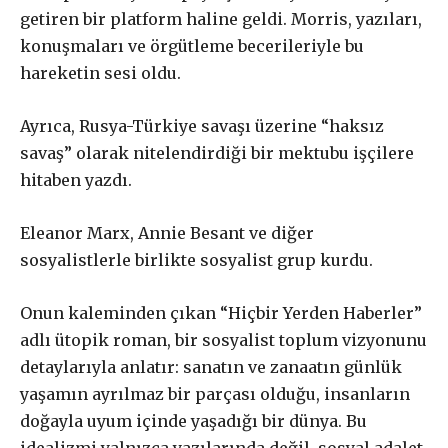
Abone paketleri arasında fark var
getiren bir platform haline geldi. Morris, yazıları,
mı?
konuşmaları ve örgütleme becerileriyle bu
hareketin sesi oldu.
Ayrıca, Rusya-Türkiye savaşı üzerine “haksız
£
50
savaş” olarak nitelendirdiği bir mektubu işçilere
/ yıllık
ABONE OL
hitaben yazdı.
Eleanor Marx, Annie Besant ve diğer
sosyalistlerle birlikte sosyalist grup kurdu.
£
100
/ yıllık
ABONE OL
Onun kaleminden çıkan “Hiçbir Yerden Haberler”
adlı ütopik roman, bir sosyalist toplum vizyonunu
detaylarıyla anlatır: sanatın ve zanaatın günlük
yaşamın ayrılmaz bir parçası olduğu, insanların
£
200
/ yıllık
ABONE OL
doğayla uyum içinde yaşadığı bir dünya. Bu