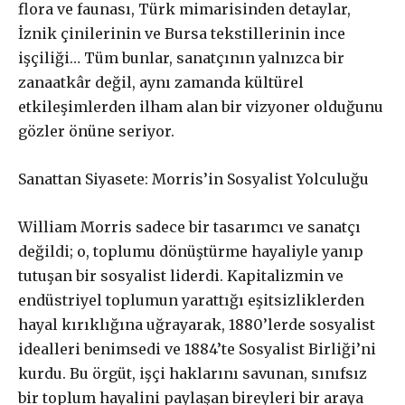
flora ve faunası, Türk mimarisinden detaylar,
İznik çinilerinin ve Bursa tekstillerinin ince
işçiliği… Tüm bunlar, sanatçının yalnızca bir
zanaatkâr değil, aynı zamanda kültürel
etkileşimlerden ilham alan bir vizyoner olduğunu
gözler önüne seriyor.
Gerçek ile
Sanattan Siyasete: Morris’in Sosyalist Yolculuğu
dayanışma aboneliği
William Morris sadece bir tasarımcı ve sanatçı
değildi; o, toplumu dönüştürme hayaliyle yanıp
Aboneliğiniz, otomatik olarak yenilenir.
tutuşan bir sosyalist liderdi. Kapitalizmin ve
Paketler arasında fark yoktur. Bütçenize uygun paketi
endüstriyel toplumun yarattığı eşitsizliklerden
seçebilirsiniz.
hayal kırıklığına uğrayarak, 1880’lerde sosyalist
idealleri benimsedi ve 1884’te Sosyalist Birliği’ni
kurdu. Bu örgüt, işçi haklarını savunan, sınıfsız
Abonelik süresi ne kadar?
bir toplum hayalini paylaşan bireyleri bir araya