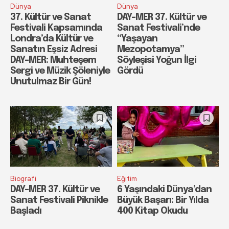
Dünya
Dünya
37. Kültür ve Sanat
DAY-MER 37. Kültür ve
Festivali Kapsamında
Sanat Festivali’nde
Londra’da Kültür ve
“Yaşayan
Sanatın Eşsiz Adresi
Mezopotamya”
DAY-MER: Muhteşem
Söyleşisi Yoğun İlgi
Sergi ve Müzik Şöleniyle
Gördü
Unutulmaz Bir Gün!
Biografi
Eğitim
DAY-MER 37. Kültür ve
6 Yaşındaki Dünya’dan
Sanat Festivali Piknikle
Büyük Başarı: Bir Yılda
Başladı
400 Kitap Okudu